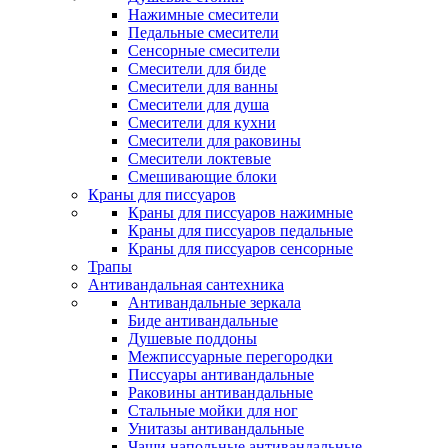
Нажимные смесители
Педальные смесители
Сенсорные смесители
Смесители для биде
Смесители для ванны
Смесители для душа
Смесители для кухни
Смесители для раковины
Смесители локтевые
Смешивающие блоки
Краны для писсуаров
Краны для писсуаров нажимные
Краны для писсуаров педальные
Краны для писсуаров сенсорные
Трапы
Антивандальная сантехника
Антивандальные зеркала
Биде антивандальные
Душевые поддоны
Межписсуарные перегородки
Писсуары антивандальные
Раковины антивандальные
Стальные мойки для ног
Унитазы антивандальные
Чаши напольные антивандальные