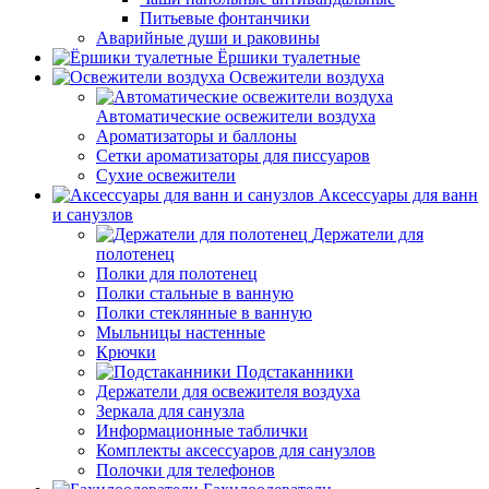
Питьевые фонтанчики
Аварийные души и раковины
Ёршики туалетные
Освежители воздуха
Автоматические освежители воздуха
Ароматизаторы и баллоны
Сетки ароматизаторы для писсуаров
Сухие освежители
Аксессуары для ванн
и санузлов
Держатели для
полотенец
Полки для полотенец
Полки стальные в ванную
Полки стеклянные в ванную
Мыльницы настенные
Крючки
Подстаканники
Держатели для освежителя воздуха
Зеркала для санузла
Информационные таблички
Комплекты аксессуаров для санузлов
Полочки для телефонов