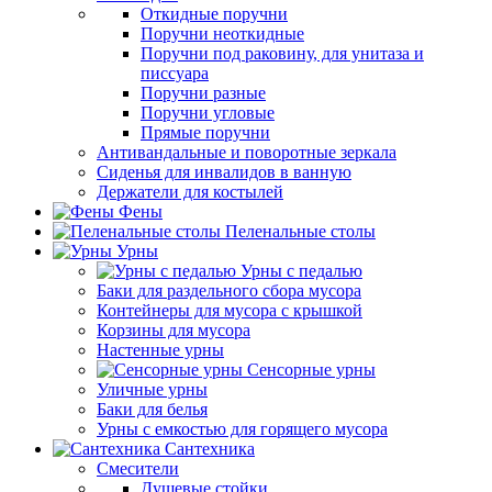
Откидные поручни
Поручни неоткидные
Поручни под раковину, для унитаза и
писсуара
Поручни разные
Поручни угловые
Прямые поручни
Антивандальные и поворотные зеркала
Сиденья для инвалидов в ванную
Держатели для костылей
Фены
Пеленальные столы
Урны
Урны с педалью
Баки для раздельного сбора мусора
Контейнеры для мусора с крышкой
Корзины для мусора
Настенные урны
Сенсорные урны
Уличные урны
Баки для белья
Урны с емкостью для горящего мусора
Сантехника
Смесители
Душевые стойки