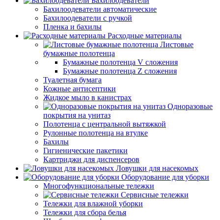
Бахилоодеватели
Бахилоодеватели автоматические
Бахилоодеватели с ручкой
Пленка и бахилы
Расходные материалы
Листовые
бумажные полотенца
Бумажные полотенца V сложения
Бумажные полотенца Z сложения
Туалетная бумага
Кожные антисептики
Жидкое мыло в канистрах
Одноразовые
покрытия на унитаз
Полотенца с центральной вытяжкой
Рулонные полотенца на втулке
Бахилы
Гигиенические пакетики
Картриджи для диспенсеров
Ловушки для насекомых
Оборудование для уборки
Многофункциональные тележки
Сервисные тележки
Тележки для влажной уборки
Тележки для сбора белья