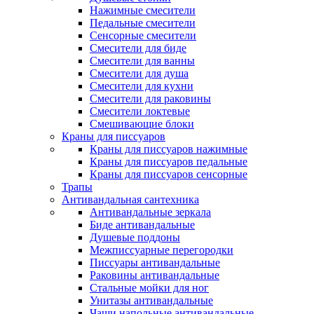
Нажимные смесители
Педальные смесители
Сенсорные смесители
Смесители для биде
Смесители для ванны
Смесители для душа
Смесители для кухни
Смесители для раковины
Смесители локтевые
Смешивающие блоки
Краны для писсуаров
Краны для писсуаров нажимные
Краны для писсуаров педальные
Краны для писсуаров сенсорные
Трапы
Антивандальная сантехника
Антивандальные зеркала
Биде антивандальные
Душевые поддоны
Межписсуарные перегородки
Писсуары антивандальные
Раковины антивандальные
Стальные мойки для ног
Унитазы антивандальные
Чаши напольные антивандальные