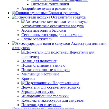
Питьевые фонтанчики
Аварийные души и раковины
Ёршики туалетные
Освежители воздуха
Автоматические освежители воздуха
Ароматизаторы и баллоны
Сетки ароматизаторы для писсуаров
Сухие освежители
Аксессуары для ванн
и санузлов
Держатели для
полотенец
Полки для полотенец
Полки стальные в ванную
Полки стеклянные в ванную
Мыльницы настенные
Крючки
Подстаканники
Держатели для освежителя воздуха
Зеркала для санузла
Информационные таблички
Комплекты аксессуаров для санузлов
Полочки для телефонов