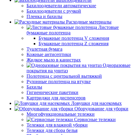
Бахилоодеватели
Бахилоодеватели автоматические
Бахилоодеватели с ручкой
Пленка и бахилы
Расходные материалы
Листовые
бумажные полотенца
Бумажные полотенца V сложения
Бумажные полотенца Z сложения
Туалетная бумага
Кожные антисептики
Жидкое мыло в канистрах
Одноразовые
покрытия на унитаз
Полотенца с центральной вытяжкой
Рулонные полотенца на втулке
Бахилы
Гигиенические пакетики
Картриджи для диспенсеров
Ловушки для насекомых
Оборудование для уборки
Многофункциональные тележки
Сервисные тележки
Тележки для влажной уборки
Тележки для сбора белья