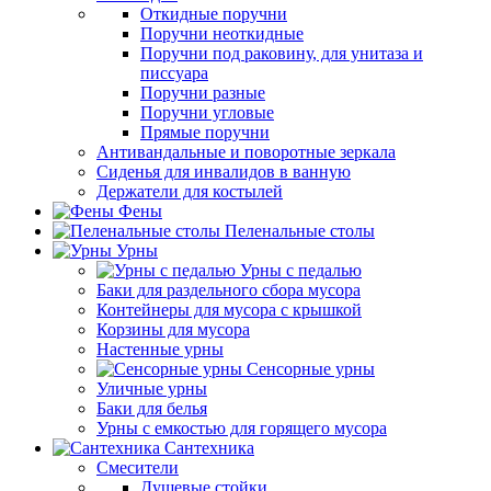
Откидные поручни
Поручни неоткидные
Поручни под раковину, для унитаза и
писсуара
Поручни разные
Поручни угловые
Прямые поручни
Антивандальные и поворотные зеркала
Сиденья для инвалидов в ванную
Держатели для костылей
Фены
Пеленальные столы
Урны
Урны с педалью
Баки для раздельного сбора мусора
Контейнеры для мусора с крышкой
Корзины для мусора
Настенные урны
Сенсорные урны
Уличные урны
Баки для белья
Урны с емкостью для горящего мусора
Сантехника
Смесители
Душевые стойки