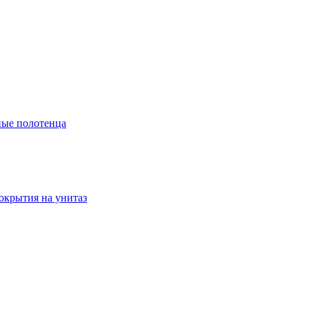
ые полотенца
окрытия на унитаз