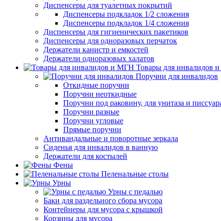
Диспенсеры для туалетных покрытий
Диспенсеры подкладок 1/2 сложения
Диспенсеры подкладок 1/4 сложения
Диспенсеры для гигиенических пакетиков
Диспенсеры для одноразовых перчаток
Держатели канистр и емкостей
Держатели одноразовых халатов
Товары для инвалидов 
Поручни для инвалидов
Откидные поручни
Поручни неоткидные
Поручни под раковину, для унитаза и писсуар
Поручни разные
Поручни угловые
Прямые поручни
Антивандальные и поворотные зеркала
Сиденья для инвалидов в ванную
Держатели для костылей
Фены
Пеленальные столы
Урны
Урны с педалью
Баки для раздельного сбора мусора
Контейнеры для мусора с крышкой
Корзины для мусора