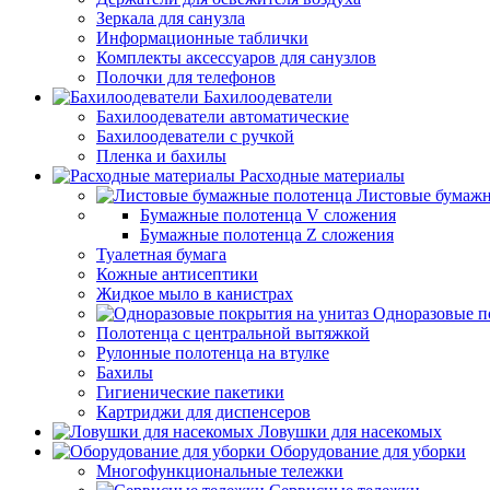
Зеркала для санузла
Информационные таблички
Комплекты аксессуаров для санузлов
Полочки для телефонов
Бахилоодеватели
Бахилоодеватели автоматические
Бахилоодеватели с ручкой
Пленка и бахилы
Расходные материалы
Листовые бумажн
Бумажные полотенца V сложения
Бумажные полотенца Z сложения
Туалетная бумага
Кожные антисептики
Жидкое мыло в канистрах
Одноразовые п
Полотенца с центральной вытяжкой
Рулонные полотенца на втулке
Бахилы
Гигиенические пакетики
Картриджи для диспенсеров
Ловушки для насекомых
Оборудование для уборки
Многофункциональные тележки