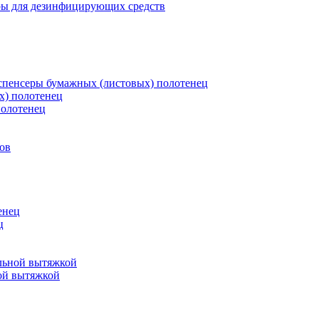
ры для дезинфицирующих средств
пенсеры бумажных (листовых) полотенец
х) полотенец
полотенец
ов
енец
ц
льной вытяжкой
ой вытяжкой