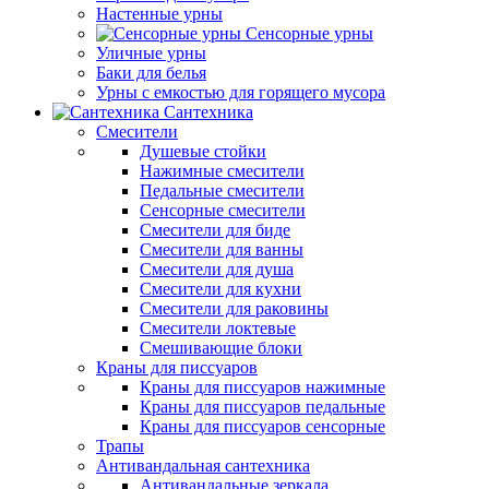
Настенные урны
Сенсорные урны
Уличные урны
Баки для белья
Урны с емкостью для горящего мусора
Сантехника
Смесители
Душевые стойки
Нажимные смесители
Педальные смесители
Сенсорные смесители
Смесители для биде
Смесители для ванны
Смесители для душа
Смесители для кухни
Смесители для раковины
Смесители локтевые
Смешивающие блоки
Краны для писсуаров
Краны для писсуаров нажимные
Краны для писсуаров педальные
Краны для писсуаров сенсорные
Трапы
Антивандальная сантехника
Антивандальные зеркала