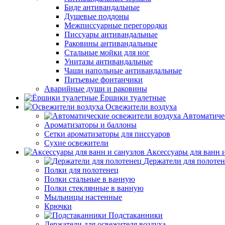
Биде антивандальные
Душевые поддоны
Межписсуарные перегородки
Писсуары антивандальные
Раковины антивандальные
Стальные мойки для ног
Унитазы антивандальные
Чаши напольные антивандальные
Питьевые фонтанчики
Аварийные души и раковины
Ёршики туалетные
Освежители воздуха
Автоматиче
Ароматизаторы и баллоны
Сетки ароматизаторы для писсуаров
Сухие освежители
Аксессуары для ванн 
Держатели для полоте
Полки для полотенец
Полки стальные в ванную
Полки стеклянные в ванную
Мыльницы настенные
Крючки
Подстаканники
Держатели для освежителя воздуха