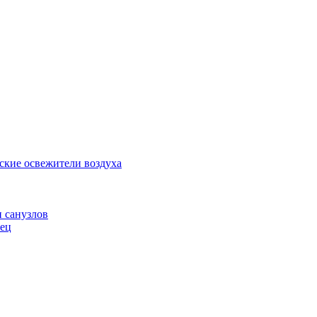
ские освежители воздуха
и санузлов
нец